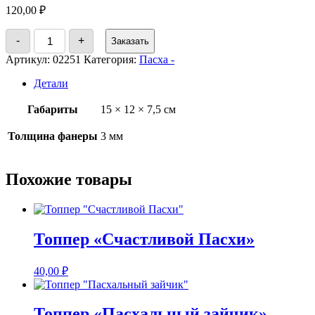
120,00
₽
Количество
-
+
Заказать
товара
Корзинка
Артикул:
02251
Категория:
Пасха -
пасхальная
Детали
Габариты
15 × 12 × 7,5 см
Толщина фанеры
3 мм
Похожие товары
Топпер «Счастливой Пасхи»
40,00
₽
Топпер «Пасхальный зайчик»