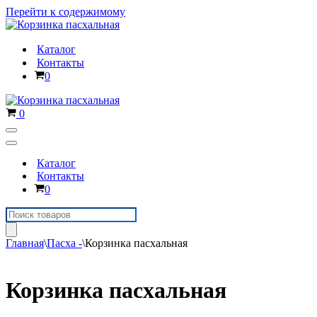
Перейти к содержимому
Каталог
Контакты
Корзина
0
Корзина
0
Меню
навигации
Меню
навигации
Каталог
Контакты
Корзина
0
Поиск
товаров
Главная
\
Пасха -
\
Корзинка пасхальная
Корзинка пасхальная