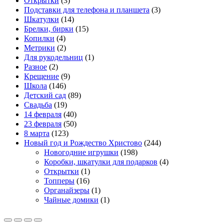
Открытки
(3)
Подставки для телефона и планшета
(3)
Шкатулки
(14)
Брелки, бирки
(15)
Копилки
(4)
Метрики
(2)
Для рукодельниц
(1)
Разное
(2)
Крещение
(9)
Школа
(146)
Детский сад
(89)
Свадьба
(19)
14 февраля
(40)
23 февраля
(50)
8 марта
(123)
Новый год и Рождество Христово
(244)
Новогодние игрушки
(198)
Коробки, шкатулки для подарков
(4)
Открытки
(1)
Топперы
(16)
Органайзеры
(1)
Чайные домики
(1)