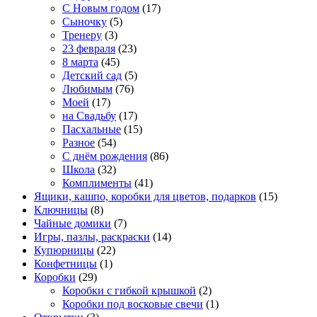
С Новым годом
(17)
Сыночку
(5)
Тренеру
(3)
23 февраля
(23)
8 марта
(45)
Детский сад
(5)
Любимым
(76)
Моей
(17)
на Свадьбу
(17)
Пасхальные
(15)
Разное
(54)
С днём рождения
(86)
Школа
(32)
Комплименты
(41)
Ящики, кашпо, коробки для цветов, подарков
(15)
Ключницы
(8)
Чайные домики
(7)
Игры, пазлы, раскраски
(14)
Купюрницы
(22)
Конфетницы
(1)
Коробки
(29)
Коробки с гибкой крышкой
(2)
Коробки под восковые свечи
(1)