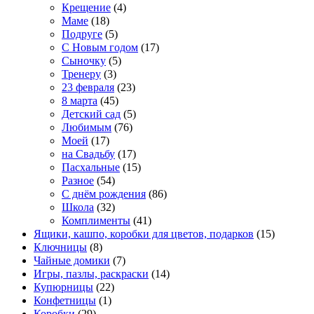
Крещение
(4)
Маме
(18)
Подруге
(5)
С Новым годом
(17)
Сыночку
(5)
Тренеру
(3)
23 февраля
(23)
8 марта
(45)
Детский сад
(5)
Любимым
(76)
Моей
(17)
на Свадьбу
(17)
Пасхальные
(15)
Разное
(54)
С днём рождения
(86)
Школа
(32)
Комплименты
(41)
Ящики, кашпо, коробки для цветов, подарков
(15)
Ключницы
(8)
Чайные домики
(7)
Игры, пазлы, раскраски
(14)
Купюрницы
(22)
Конфетницы
(1)
Коробки
(29)