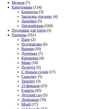
Медали
(7)
Канцтовары
(124)
Блокноты
(3)
Закладки для книг
(4)
Линейки
(5)
Органайзеры
(104)
Подложки для торта
(3)
Топперы
(351)
Папе
(2)
Поздравляю
(6)
Врачам
(10)
Доченьке
(7)
Крещение
(4)
Маме
(18)
Подруге
(5)
С Новым годом
(17)
Сыночку
(5)
Тренеру
(3)
23 февраля
(23)
8 марта
(45)
Детский сад
(5)
Любимым
(76)
Моей
(17)
на Свадьбу
(17)