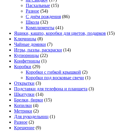
Пасхальные
(15)
Разное
(54)
С днём рождения
(86)
Школа
(32)
Комплименты
(41)
Ящики, кашпо, коробки для цветов, подарков
(15)
Ключницы
(8)
Чайные домики
(7)
Игры, пазлы, раскраски
(14)
Купюрницы
(22)
Конфетницы
(1)
Коробки
(29)
Коробки с гибкой крышкой
(2)
Коробки под восковые свечи
(1)
Открытки
(3)
Подставки для телефона и планшета
(3)
Шкатулки
(14)
Брелки, бирки
(15)
Копилки
(4)
Метрики
(2)
Для рукодельниц
(1)
Разное
(2)
Крещение
(9)