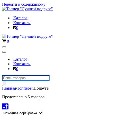
Перейти к содержимому
Каталог
Контакты
Корзина
0
Корзина
0
Меню
навигации
Меню
навигации
Каталог
Контакты
Корзина
0
Поиск
товаров
Главная
\
Топперы
\
Подруге
Представлено 5 товаров