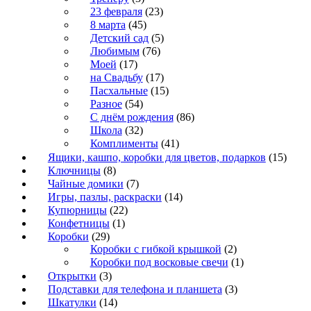
23 февраля
(23)
8 марта
(45)
Детский сад
(5)
Любимым
(76)
Моей
(17)
на Свадьбу
(17)
Пасхальные
(15)
Разное
(54)
С днём рождения
(86)
Школа
(32)
Комплименты
(41)
Ящики, кашпо, коробки для цветов, подарков
(15)
Ключницы
(8)
Чайные домики
(7)
Игры, пазлы, раскраски
(14)
Купюрницы
(22)
Конфетницы
(1)
Коробки
(29)
Коробки с гибкой крышкой
(2)
Коробки под восковые свечи
(1)
Открытки
(3)
Подставки для телефона и планшета
(3)
Шкатулки
(14)