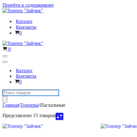
Перейти к содержимому
Каталог
Контакты
Корзина
0
Корзина
0
Меню
навигации
Меню
навигации
Каталог
Контакты
Корзина
0
Поиск
товаров
Главная
\
Топперы
\
Пасхальные
Представлено 15 товаров