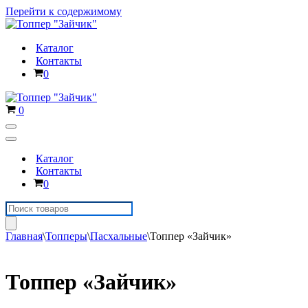
Перейти к содержимому
Каталог
Контакты
Корзина
0
Корзина
0
Меню
навигации
Меню
навигации
Каталог
Контакты
Корзина
0
Поиск
товаров
Главная
\
Топперы
\
Пасхальные
\
Топпер «Зайчик»
Топпер «Зайчик»