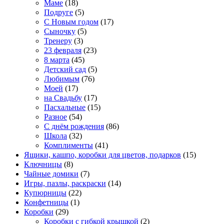
Маме
(18)
Подруге
(5)
С Новым годом
(17)
Сыночку
(5)
Тренеру
(3)
23 февраля
(23)
8 марта
(45)
Детский сад
(5)
Любимым
(76)
Моей
(17)
на Свадьбу
(17)
Пасхальные
(15)
Разное
(54)
С днём рождения
(86)
Школа
(32)
Комплименты
(41)
Ящики, кашпо, коробки для цветов, подарков
(15)
Ключницы
(8)
Чайные домики
(7)
Игры, пазлы, раскраски
(14)
Купюрницы
(22)
Конфетницы
(1)
Коробки
(29)
Коробки с гибкой крышкой
(2)