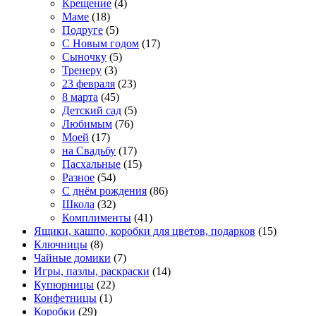
Крещение
(4)
Маме
(18)
Подруге
(5)
С Новым годом
(17)
Сыночку
(5)
Тренеру
(3)
23 февраля
(23)
8 марта
(45)
Детский сад
(5)
Любимым
(76)
Моей
(17)
на Свадьбу
(17)
Пасхальные
(15)
Разное
(54)
С днём рождения
(86)
Школа
(32)
Комплименты
(41)
Ящики, кашпо, коробки для цветов, подарков
(15)
Ключницы
(8)
Чайные домики
(7)
Игры, пазлы, раскраски
(14)
Купюрницы
(22)
Конфетницы
(1)
Коробки
(29)