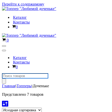
Перейти к содержимому
Каталог
Контакты
Корзина
0
Корзина
0
Меню
навигации
Меню
навигации
Каталог
Контакты
Корзина
0
Поиск
товаров
Главная
\
Топперы
\
Доченьке
Представлено 7 товаров