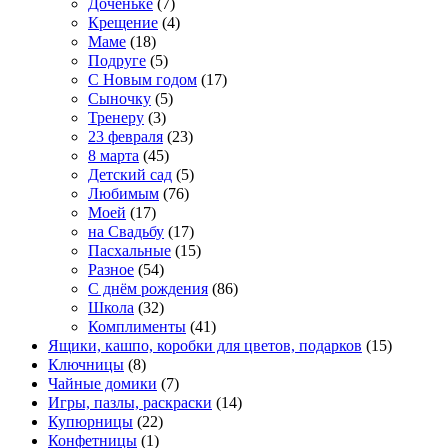
Доченьке
(7)
Крещение
(4)
Маме
(18)
Подруге
(5)
С Новым годом
(17)
Сыночку
(5)
Тренеру
(3)
23 февраля
(23)
8 марта
(45)
Детский сад
(5)
Любимым
(76)
Моей
(17)
на Свадьбу
(17)
Пасхальные
(15)
Разное
(54)
С днём рождения
(86)
Школа
(32)
Комплименты
(41)
Ящики, кашпо, коробки для цветов, подарков
(15)
Ключницы
(8)
Чайные домики
(7)
Игры, пазлы, раскраски
(14)
Купюрницы
(22)
Конфетницы
(1)