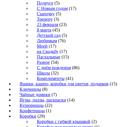
Подруге
(5)
С Новым годом
(17)
Сыночку
(5)
Тренеру
(3)
23 февраля
(23)
8 марта
(45)
Детский сад
(5)
Любимым
(76)
Моей
(17)
на Свадьбу
(17)
Пасхальные
(15)
Разное
(54)
С днём рождения
(86)
Школа
(32)
Комплименты
(41)
Ящики, кашпо, коробки для цветов, подарков
(15)
Ключницы
(8)
Чайные домики
(7)
Игры, пазлы, раскраски
(14)
Купюрницы
(22)
Конфетницы
(1)
Коробки
(29)
Коробки с гибкой крышкой
(2)
Коробки под восковые свечи
(1)