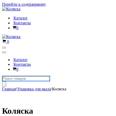
Перейти к содержимому
Каталог
Контакты
Корзина
0
Корзина
0
Меню
навигации
Меню
навигации
Каталог
Контакты
Корзина
0
Поиск
товаров
Главная
\
Упаковка для мыла
\
Коляска
Коляска