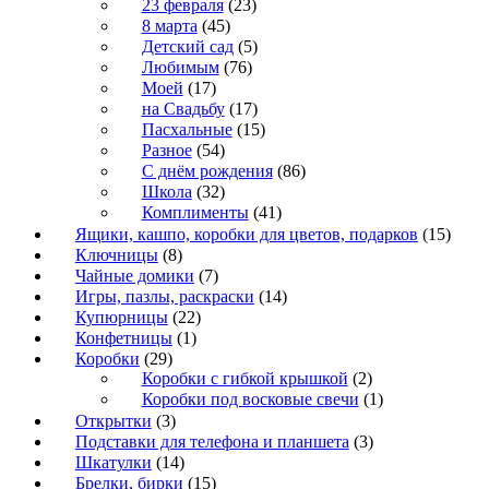
23 февраля
(23)
8 марта
(45)
Детский сад
(5)
Любимым
(76)
Моей
(17)
на Свадьбу
(17)
Пасхальные
(15)
Разное
(54)
С днём рождения
(86)
Школа
(32)
Комплименты
(41)
Ящики, кашпо, коробки для цветов, подарков
(15)
Ключницы
(8)
Чайные домики
(7)
Игры, пазлы, раскраски
(14)
Купюрницы
(22)
Конфетницы
(1)
Коробки
(29)
Коробки с гибкой крышкой
(2)
Коробки под восковые свечи
(1)
Открытки
(3)
Подставки для телефона и планшета
(3)
Шкатулки
(14)
Брелки, бирки
(15)