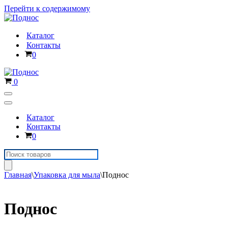
Перейти к содержимому
Каталог
Контакты
Корзина
0
Корзина
0
Меню
навигации
Меню
навигации
Каталог
Контакты
Корзина
0
Поиск
товаров
Главная
\
Упаковка для мыла
\
Поднос
Поднос