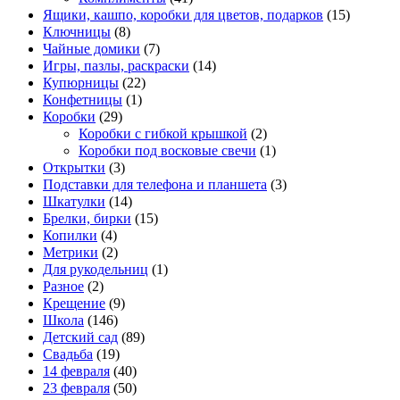
Ящики, кашпо, коробки для цветов, подарков
(15)
Ключницы
(8)
Чайные домики
(7)
Игры, пазлы, раскраски
(14)
Купюрницы
(22)
Конфетницы
(1)
Коробки
(29)
Коробки с гибкой крышкой
(2)
Коробки под восковые свечи
(1)
Открытки
(3)
Подставки для телефона и планшета
(3)
Шкатулки
(14)
Брелки, бирки
(15)
Копилки
(4)
Метрики
(2)
Для рукодельниц
(1)
Разное
(2)
Крещение
(9)
Школа
(146)
Детский сад
(89)
Свадьба
(19)
14 февраля
(40)
23 февраля
(50)