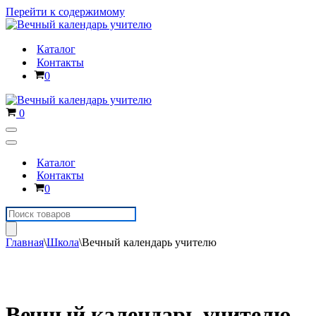
Перейти к содержимому
Каталог
Контакты
Корзина
0
Корзина
0
Меню
навигации
Меню
навигации
Каталог
Контакты
Корзина
0
Поиск
товаров
Главная
\
Школа
\
Вечный календарь учителю
Вечный календарь учителю