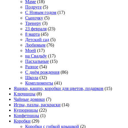
Маме
(18)
Подруге
(5)
С Новым годом
(17)
Сыночку
(5)
Тренеру
(3)
23 февраля
(23)
8 марта
(45)
Детский сад
(5)
Любимым
(76)
Моей
(17)
на Свадьбу
(17)
Пасхальные
(15)
Разное
(54)
С днём рождения
(86)
Школа
(32)
Комплименты
(41)
Ящики, кашпо, коробки для цветов, подарков
(15)
Ключницы
(8)
Чайные домики
(7)
Игры, пазлы, раскраски
(14)
Купюрницы
(22)
Конфетницы
(1)
Коробки
(29)
Коробки с гибкой крышкой
(2)