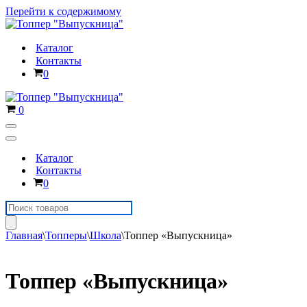
Перейти к содержимому
Каталог
Контакты
Корзина
0
Корзина
0
Меню
навигации
Меню
навигации
Каталог
Контакты
Корзина
0
Поиск
товаров
Главная
\
Топперы
\
Школа
\
Топпер «Выпускница»
Топпер «Выпускница»