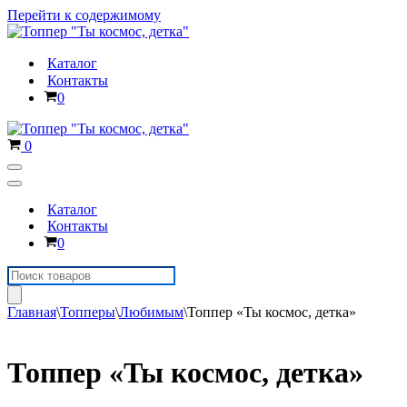
Перейти к содержимому
Каталог
Контакты
Корзина
0
Корзина
0
Меню
навигации
Меню
навигации
Каталог
Контакты
Корзина
0
Поиск
товаров
Главная
\
Топперы
\
Любимым
\
Топпер «Ты космос, детка»
Топпер «Ты космос, детка»