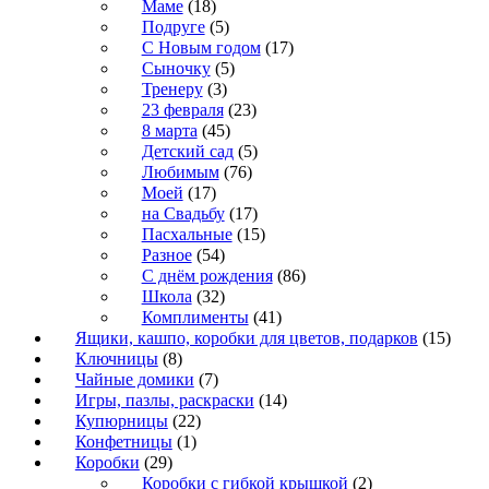
Маме
(18)
Подруге
(5)
С Новым годом
(17)
Сыночку
(5)
Тренеру
(3)
23 февраля
(23)
8 марта
(45)
Детский сад
(5)
Любимым
(76)
Моей
(17)
на Свадьбу
(17)
Пасхальные
(15)
Разное
(54)
С днём рождения
(86)
Школа
(32)
Комплименты
(41)
Ящики, кашпо, коробки для цветов, подарков
(15)
Ключницы
(8)
Чайные домики
(7)
Игры, пазлы, раскраски
(14)
Купюрницы
(22)
Конфетницы
(1)
Коробки
(29)
Коробки с гибкой крышкой
(2)