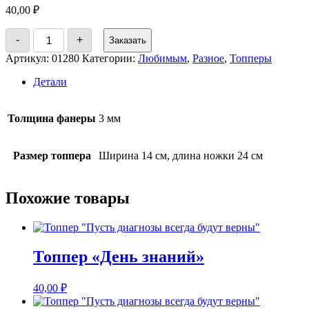
40,00
₽
Количество
-
+
Заказать
товара
Топпер
Артикул:
01280
Категории:
Любимым
,
Разное
,
Топперы
"Ты
космос,
Детали
детка"
Толщина фанеры
3 мм
Размер топпера
Ширина 14 см, длина ножки 24 см
Похожие товары
Топпер «День знаний»
40,00
₽