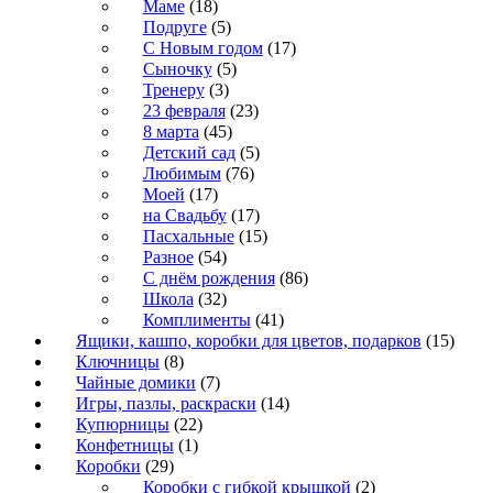
Маме
(18)
Подруге
(5)
С Новым годом
(17)
Сыночку
(5)
Тренеру
(3)
23 февраля
(23)
8 марта
(45)
Детский сад
(5)
Любимым
(76)
Моей
(17)
на Свадьбу
(17)
Пасхальные
(15)
Разное
(54)
С днём рождения
(86)
Школа
(32)
Комплименты
(41)
Ящики, кашпо, коробки для цветов, подарков
(15)
Ключницы
(8)
Чайные домики
(7)
Игры, пазлы, раскраски
(14)
Купюрницы
(22)
Конфетницы
(1)
Коробки
(29)
Коробки с гибкой крышкой
(2)