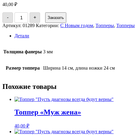
40,00
₽
Количество
-
+
Заказать
товара
Топпер
Артикул:
01289
Категории:
С Новым годом
,
Топперы
,
Топперы
«С
Рождеством
Детали
Христовым»
Толщина фанеры
3 мм
Размер топпера
Ширина 14 см, длина ножки 24 см
Похожие товары
Топпер «Муж жена»
40,00
₽