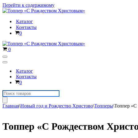
Перейти к содержимому
Каталог
Контакты
Корзина
0
Корзина
0
Меню
навигации
Меню
навигации
Каталог
Контакты
Корзина
0
Поиск
товаров
Главная
\
Новый год и Рождество Христово
\
Топперы
\
Топпер «С
Топпер «С Рождеством Христ