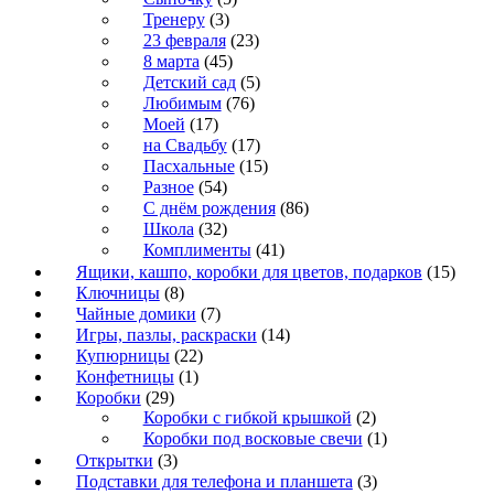
Тренеру
(3)
23 февраля
(23)
8 марта
(45)
Детский сад
(5)
Любимым
(76)
Моей
(17)
на Свадьбу
(17)
Пасхальные
(15)
Разное
(54)
С днём рождения
(86)
Школа
(32)
Комплименты
(41)
Ящики, кашпо, коробки для цветов, подарков
(15)
Ключницы
(8)
Чайные домики
(7)
Игры, пазлы, раскраски
(14)
Купюрницы
(22)
Конфетницы
(1)
Коробки
(29)
Коробки с гибкой крышкой
(2)
Коробки под восковые свечи
(1)
Открытки
(3)
Подставки для телефона и планшета
(3)