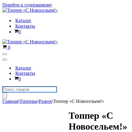
Перейти к содержимому
Каталог
Контакты
Корзина
0
Корзина
0
Меню
навигации
Меню
навигации
Каталог
Контакты
Корзина
0
Поиск
товаров
Главная
\
Топперы
\
Разное
\
Топпер «С Новосельем!»
Топпер «С
Новосельем!»