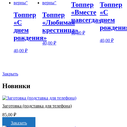
Топпер
Топпер
«Вместе
«С
Топпер
Топпер
навсегда»
днем
«С
«Любимая
рождени
днем
крестница»
40,00
₽
рождения»
40,00
₽
40,00
₽
40,00
₽
Закрыть
Новинки
Заготовка (подставка для телефона)
85,00
₽
Заказать