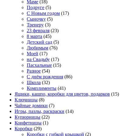
Маме
(18)
Подруге
(5)
С Новым годом
(17)
Сыночку
(5)
Тренеру
(3)
23 февраля
(23)
8 марта
(45)
Детский сад
(5)
Любимым
(76)
Моей
(17)
на Свадьбу
(17)
Пасхальные
(15)
Разное
(54)
С днём рождения
(86)
Школа
(32)
Комплименты
(41)
Ящики, кашпо, коробки для цветов, подарков
(15)
Ключницы
(8)
Чайные домики
(7)
Игры, пазлы, раскраски
(14)
Купюрницы
(22)
Конфетницы
(1)
Коробки
(29)
Коробки с гибкой крышкой
(2)