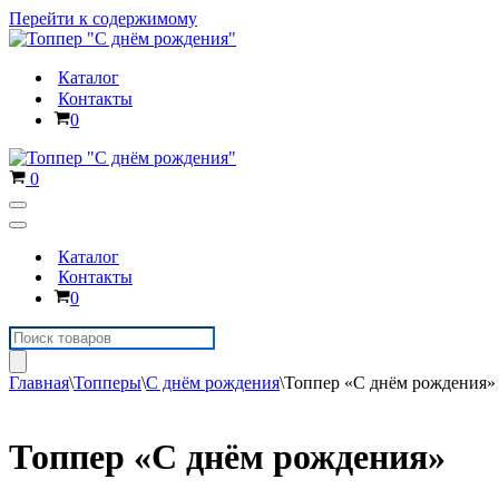
Перейти к содержимому
Каталог
Контакты
Корзина
0
Корзина
0
Меню
навигации
Меню
навигации
Каталог
Контакты
Корзина
0
Поиск
товаров
Главная
\
Топперы
\
С днём рождения
\
Топпер «С днём рождения»
Топпер «С днём рождения»