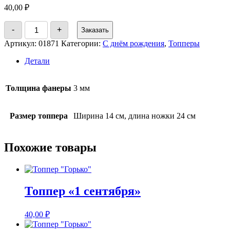
40,00
₽
Количество
-
+
Заказать
товара
Топпер
Артикул:
01871
Категории:
С днём рождения
,
Топперы
"С
днём
Детали
рождения"
Толщина фанеры
3 мм
Размер топпера
Ширина 14 см, длина ножки 24 см
Похожие товары
Топпер «1 сентября»
40,00
₽