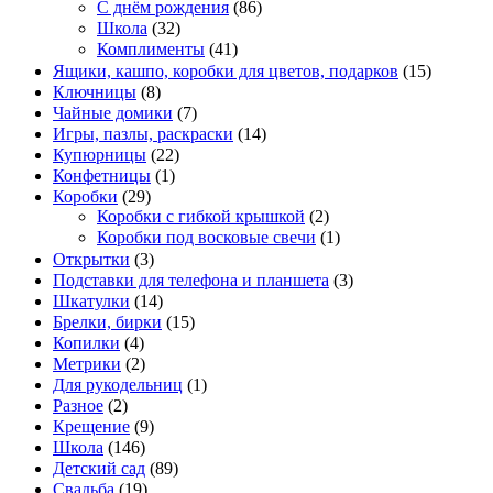
С днём рождения
(86)
Школа
(32)
Комплименты
(41)
Ящики, кашпо, коробки для цветов, подарков
(15)
Ключницы
(8)
Чайные домики
(7)
Игры, пазлы, раскраски
(14)
Купюрницы
(22)
Конфетницы
(1)
Коробки
(29)
Коробки с гибкой крышкой
(2)
Коробки под восковые свечи
(1)
Открытки
(3)
Подставки для телефона и планшета
(3)
Шкатулки
(14)
Брелки, бирки
(15)
Копилки
(4)
Метрики
(2)
Для рукодельниц
(1)
Разное
(2)
Крещение
(9)
Школа
(146)
Детский сад
(89)
Свадьба
(19)