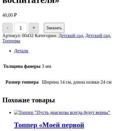
40,00
₽
Количество
-
+
Заказать
товара
Топпер
Артикул:
00432
Категории:
Детский сад
,
Детский сад
,
"
Топперы
С
днём
Детали
воспитателя"
Толщина фанеры
3 мм
Размер топпера
Ширина 14 см, длина ножки 24 см
Похожие товары
Топпер «Моей первой