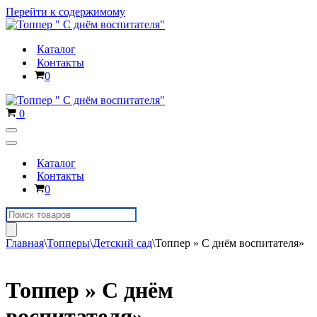
Перейти к содержимому
Каталог
Контакты
Корзина
0
Корзина
0
Меню
навигации
Меню
навигации
Каталог
Контакты
Корзина
0
Поиск
товаров
Главная
\
Топперы
\
Детский сад
\
Топпер » С днём воспитателя»
Топпер » С днём
воспитателя»