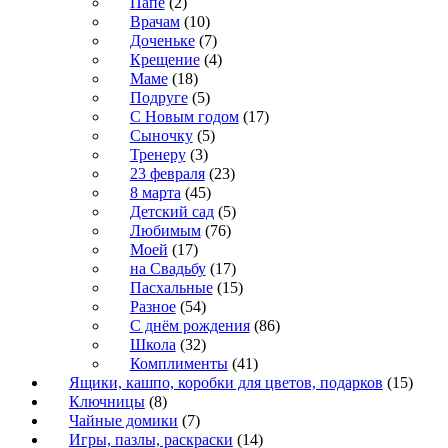
Папе
(2)
Врачам
(10)
Доченьке
(7)
Крещение
(4)
Маме
(18)
Подруге
(5)
С Новым годом
(17)
Сыночку
(5)
Тренеру
(3)
23 февраля
(23)
8 марта
(45)
Детский сад
(5)
Любимым
(76)
Моей
(17)
на Свадьбу
(17)
Пасхальные
(15)
Разное
(54)
С днём рождения
(86)
Школа
(32)
Комплименты
(41)
Ящики, кашпо, коробки для цветов, подарков
(15)
Ключницы
(8)
Чайные домики
(7)
Игры, пазлы, раскраски
(14)