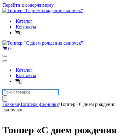
Перейти к содержимому
Каталог
Контакты
Корзина
0
Корзина
0
Меню
навигации
Меню
навигации
Каталог
Контакты
Корзина
0
Поиск
товаров
Главная
\
Топперы
\
Сыночку
\
Топпер «С днем рождения
сыночек»
Топпер «С днем рождения