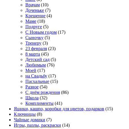
Врачам
(10)
Доченьке
(7)
Крещение
(4)
Маме
(18)
Подруге
(5)
С Новым годом
(17)
Сыночку
(5)
Тренеру
(3)
23 февраля
(23)
8 марта
(45)
Детский сад
(5)
Любимым
(76)
Моей
(17)
на Свадьбу
(17)
Пасхальные
(15)
Разное
(54)
С днём рождения
(86)
Школа
(32)
Комплименты
(41)
Ящики, кашпо, коробки для цветов, подарков
(15)
Ключницы
(8)
Чайные домики
(7)
Игры, пазлы, раскраски
(14)