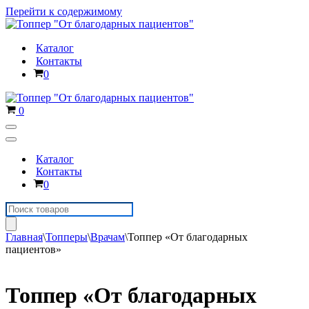
Перейти к содержимому
Каталог
Контакты
Корзина
0
Корзина
0
Меню
навигации
Меню
навигации
Каталог
Контакты
Корзина
0
Поиск
товаров
Главная
\
Топперы
\
Врачам
\
Топпер «От благодарных
пациентов»
Топпер «От благодарных