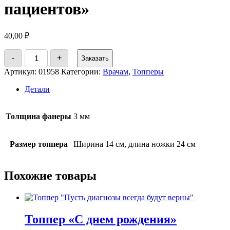
пациентов»
40,00
₽
Количество
-
+
Заказать
товара
Топпер
Артикул:
01958
Категории:
Врачам
,
Топперы
"От
благодарных
Детали
пациентов"
Толщина фанеры
3 мм
Размер топпера
Ширина 14 см, длина ножки 24 см
Похожие товары
Топпер «С днем рождения»