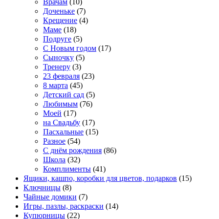
Врачам
(10)
Доченьке
(7)
Крещение
(4)
Маме
(18)
Подруге
(5)
С Новым годом
(17)
Сыночку
(5)
Тренеру
(3)
23 февраля
(23)
8 марта
(45)
Детский сад
(5)
Любимым
(76)
Моей
(17)
на Свадьбу
(17)
Пасхальные
(15)
Разное
(54)
С днём рождения
(86)
Школа
(32)
Комплименты
(41)
Ящики, кашпо, коробки для цветов, подарков
(15)
Ключницы
(8)
Чайные домики
(7)
Игры, пазлы, раскраски
(14)
Купюрницы
(22)