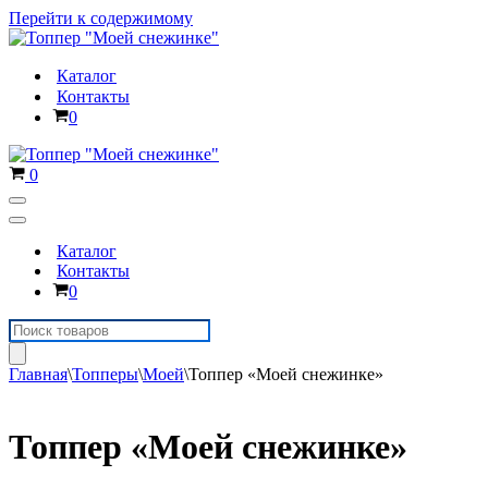
Перейти к содержимому
Каталог
Контакты
Корзина
0
Корзина
0
Меню
навигации
Меню
навигации
Каталог
Контакты
Корзина
0
Поиск
товаров
Главная
\
Топперы
\
Моей
\
Топпер «Моей снежинке»
Топпер «Моей снежинке»