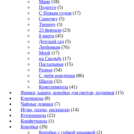
Маме
(18)
Подруге
(5)
С Новым годом
(17)
Сыночку
(5)
Тренеру
(3)
23 февраля
(23)
8 марта
(45)
Детский сад
(5)
Любимым
(76)
Моей
(17)
на Свадьбу
(17)
Пасхальные
(15)
Разное
(54)
С днём рождения
(86)
Школа
(32)
Комплименты
(41)
Ящики, кашпо, коробки для цветов, подарков
(15)
Ключницы
(8)
Чайные домики
(7)
Игры, пазлы, раскраски
(14)
Купюрницы
(22)
Конфетницы
(1)
Коробки
(29)
Коробки с гибкой крышкой
(2)