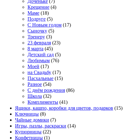
Доченьке
(7)
Крещение
(4)
Маме
(18)
Подруге
(5)
С Новым годом
(17)
Сыночку
(5)
Тренеру
(3)
23 февраля
(23)
8 марта
(45)
Детский сад
(5)
Любимым
(76)
Моей
(17)
на Свадьбу
(17)
Пасхальные
(15)
Разное
(54)
С днём рождения
(86)
Школа
(32)
Комплименты
(41)
Ящики, кашпо, коробки для цветов, подарков
(15)
Ключницы
(8)
Чайные домики
(7)
Игры, пазлы, раскраски
(14)
Купюрницы
(22)
Конфетницы
(1)