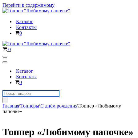
Перейти к содержимому
Каталог
Контакты
Корзина
0
Корзина
0
Меню
навигации
Меню
навигации
Каталог
Контакты
Корзина
0
Поиск
товаров
Главная
\
Топперы
\
С днём рождения
\
Топпер «Любимому
папочке»
Топпер «Любимому папочке»