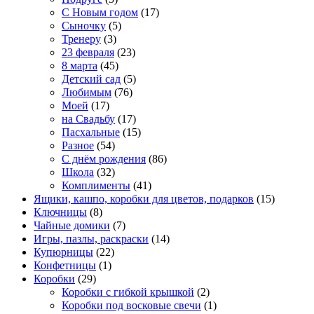
С Новым годом
(17)
Сыночку
(5)
Тренеру
(3)
23 февраля
(23)
8 марта
(45)
Детский сад
(5)
Любимым
(76)
Моей
(17)
на Свадьбу
(17)
Пасхальные
(15)
Разное
(54)
С днём рождения
(86)
Школа
(32)
Комплименты
(41)
Ящики, кашпо, коробки для цветов, подарков
(15)
Ключницы
(8)
Чайные домики
(7)
Игры, пазлы, раскраски
(14)
Купюрницы
(22)
Конфетницы
(1)
Коробки
(29)
Коробки с гибкой крышкой
(2)
Коробки под восковые свечи
(1)