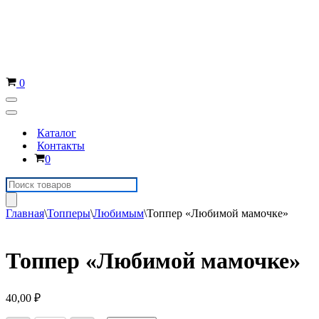
Корзина
0
Меню
навигации
Меню
навигации
Каталог
Контакты
Корзина
0
Поиск
товаров
Главная
\
Топперы
\
Любимым
\
Топпер «Любимой мамочке»
Топпер «Любимой мамочке»
40,00
₽