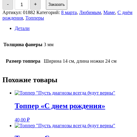
Количество
-
+
Заказать
товара
Топпер
Артикул:
01882
Категорий:
8 марта
,
Любимым
,
Маме
,
С днём
"Любимой
рождения
,
Топперы
мамочке"
Детали
Толщина фанеры
3 мм
Размер топпера
Ширина 14 см, длина ножки 24 см
Похожие товары
Топпер «С днем рождения»
40,00
₽