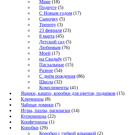
Маме
(18)
Подруге
(5)
С Новым годом
(17)
Сыночку
(5)
Тренеру
(3)
23 февраля
(23)
8 марта
(45)
Детский сад
(5)
Любимым
(76)
Моей
(17)
на Свадьбу
(17)
Пасхальные
(15)
Разное
(54)
С днём рождения
(86)
Школа
(32)
Комплименты
(41)
Ящики, кашпо, коробки для цветов, подарков
(15)
Ключницы
(8)
Чайные домики
(7)
Игры, пазлы, раскраски
(14)
Купюрницы
(22)
Конфетницы
(1)
Коробки
(29)
Коробки с гибкой крышкой
(2)