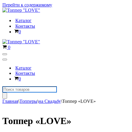
Перейти к содержимому
Каталог
Контакты
Корзина
0
Корзина
0
Меню
навигации
Меню
навигации
Каталог
Контакты
Корзина
0
Поиск
товаров
Главная
\
Топперы
\
на Свадьбу
\
Топпер «LOVE»
Топпер «LOVE»