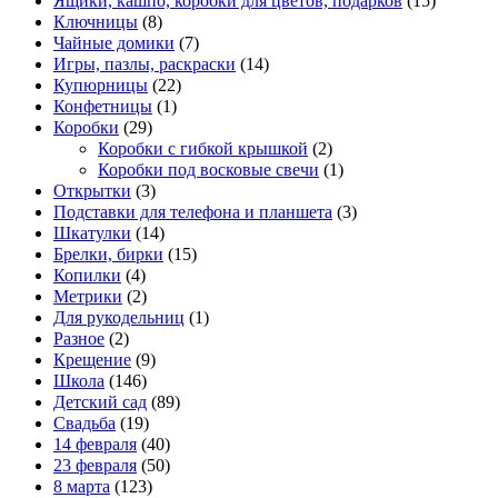
Ящики, кашпо, коробки для цветов, подарков
(15)
Ключницы
(8)
Чайные домики
(7)
Игры, пазлы, раскраски
(14)
Купюрницы
(22)
Конфетницы
(1)
Коробки
(29)
Коробки с гибкой крышкой
(2)
Коробки под восковые свечи
(1)
Открытки
(3)
Подставки для телефона и планшета
(3)
Шкатулки
(14)
Брелки, бирки
(15)
Копилки
(4)
Метрики
(2)
Для рукодельниц
(1)
Разное
(2)
Крещение
(9)
Школа
(146)
Детский сад
(89)
Свадьба
(19)
14 февраля
(40)
23 февраля
(50)
8 марта
(123)