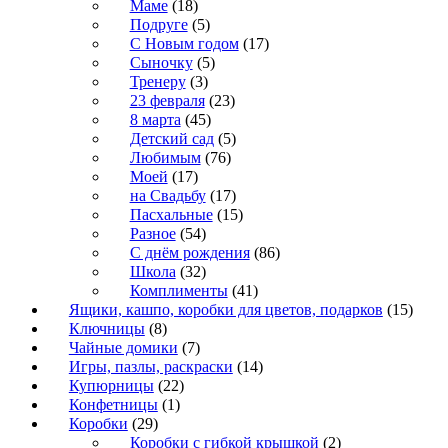
Маме
(18)
Подруге
(5)
С Новым годом
(17)
Сыночку
(5)
Тренеру
(3)
23 февраля
(23)
8 марта
(45)
Детский сад
(5)
Любимым
(76)
Моей
(17)
на Свадьбу
(17)
Пасхальные
(15)
Разное
(54)
С днём рождения
(86)
Школа
(32)
Комплименты
(41)
Ящики, кашпо, коробки для цветов, подарков
(15)
Ключницы
(8)
Чайные домики
(7)
Игры, пазлы, раскраски
(14)
Купюрницы
(22)
Конфетницы
(1)
Коробки
(29)
Коробки с гибкой крышкой
(2)