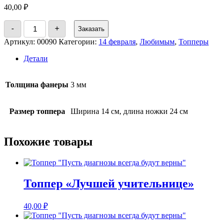
40,00
₽
Количество
-
+
Заказать
товара
Топпер
Артикул:
00090
Категории:
14 февраля
,
Любимым
,
Топперы
"I
love
Детали
you"
Толщина фанеры
3 мм
Размер топпера
Ширина 14 см, длина ножки 24 см
Похожие товары
Топпер «Лучшей учительнице»
40,00
₽