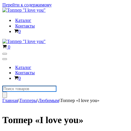
Перейти к содержимому
Каталог
Контакты
Корзина
0
Корзина
0
Меню
навигации
Меню
навигации
Каталог
Контакты
Корзина
0
Поиск
товаров
Главная
\
Топперы
\
Любимым
\
Топпер «I love you»
Топпер «I love you»