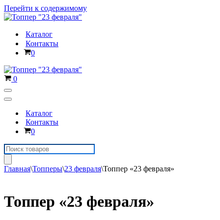
Перейти к содержимому
Каталог
Контакты
Корзина
0
Корзина
0
Меню
навигации
Меню
навигации
Каталог
Контакты
Корзина
0
Поиск
товаров
Главная
\
Топперы
\
23 февраля
\
Топпер «23 февраля»
Топпер «23 февраля»