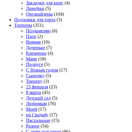
Закладки для книг
(4)
Линейки
(5)
Органайзеры
(104)
Подложки для торта
(3)
Топперы
(351)
Поздравляю
(6)
Папе
(2)
Врачам
(10)
Доченьке
(7)
Крещение
(4)
Маме
(18)
Подруге
(5)
С Новым годом
(17)
Сыночку
(5)
Тренеру
(3)
23 февраля
(23)
8 марта
(45)
Детский сад
(5)
Любимым
(76)
Моей
(17)
на Свадьбу
(17)
Пасхальные
(15)
Разное
(54)
С днём рождения
(86)