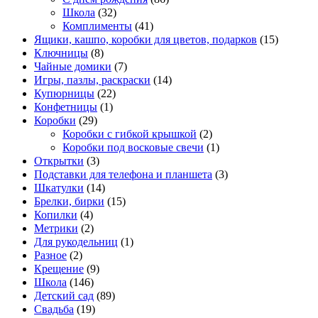
Школа
(32)
Комплименты
(41)
Ящики, кашпо, коробки для цветов, подарков
(15)
Ключницы
(8)
Чайные домики
(7)
Игры, пазлы, раскраски
(14)
Купюрницы
(22)
Конфетницы
(1)
Коробки
(29)
Коробки с гибкой крышкой
(2)
Коробки под восковые свечи
(1)
Открытки
(3)
Подставки для телефона и планшета
(3)
Шкатулки
(14)
Брелки, бирки
(15)
Копилки
(4)
Метрики
(2)
Для рукодельниц
(1)
Разное
(2)
Крещение
(9)
Школа
(146)
Детский сад
(89)
Свадьба
(19)