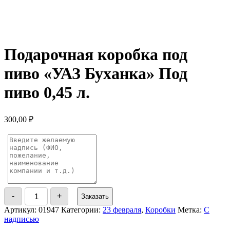
Подарочная коробка под
пиво «УАЗ Буханка» Под
пиво 0,45 л.
300,00
₽
Количество
-
+
Заказать
товара
Подарочная
Артикул:
01947
Категории:
23 февраля
,
Коробки
Метка:
С
коробка
надписью
под