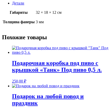
пиво
Детали
"УАЗ
Буханка"
Габариты
32 × 18 × 12 см
Под
пиво
0,45
Толщина фанеры
3 мм
л.
Похожие товары
Подарочная коробка под пиво с
крышкой «Танк» Под пиво 0,5 л.
250,00
₽
Подарок на любой повод и
праздник