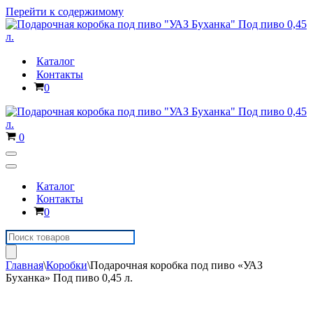
Перейти к содержимому
Каталог
Контакты
Корзина
0
Корзина
0
Меню
навигации
Меню
навигации
Каталог
Контакты
Корзина
0
Поиск
товаров
Главная
\
Коробки
\
Подарочная коробка под пиво «УАЗ
Буханка» Под пиво 0,45 л.