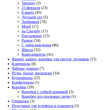
Тренеру
(3)
23 февраля
(23)
8 марта
(45)
Детский сад
(5)
Любимым
(76)
Моей
(17)
на Свадьбу
(17)
Пасхальные
(15)
Разное
(54)
С днём рождения
(86)
Школа
(32)
Комплименты
(41)
Ящики, кашпо, коробки для цветов, подарков
(15)
Ключницы
(8)
Чайные домики
(7)
Игры, пазлы, раскраски
(14)
Купюрницы
(22)
Конфетницы
(1)
Коробки
(29)
Коробки с гибкой крышкой
(2)
Коробки под восковые свечи
(1)
Открытки
(3)
Подставки для телефона и планшета
(3)