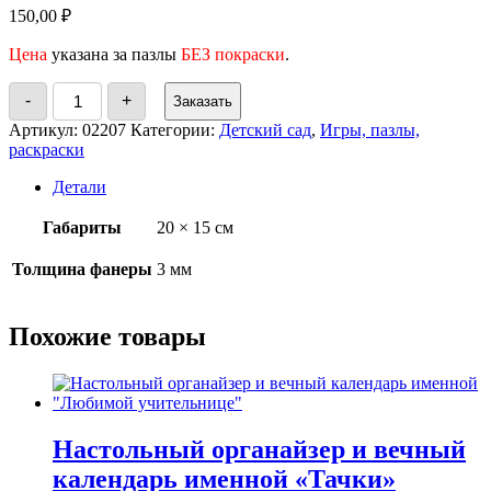
150,00
₽
Цена
указана за пазлы
БЕЗ покраски
.
Количество
-
+
Заказать
товара
Пазлы
Артикул:
02207
Категории:
Детский сад
,
Игры, пазлы,
-
раскраски
раскраска
"Ягоды"
Детали
Габариты
20 × 15 см
Толщина фанеры
3 мм
Похожие товары
Настольный органайзер и вечный
календарь именной «Тачки»