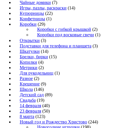
Чайные домики
(7)
Игры, пазлы, раскраски
(14)
Купюрницы
(22)
Конфетницы
(1)
Коробки
(29)
Коробки с гибкой крышкой
(2)
Коробки под восковые свечи
(1)
Открытки
(3)
Подставки для телефона и планшета
(3)
Шкатулки
(14)
Брелки, бирки
(15)
Копилки
(4)
Метрики
(2)
Для рукодельниц
(1)
Разное
(2)
Крещение
(9)
Школа
(146)
Детский сад
(89)
Свадьба
(19)
14 февраля
(40)
23 февраля
(50)
8 марта
(123)
Новый год и Рождество Христово
(244)
Новогодние игрушки
(198)