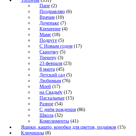
Топперы
(351)
Папе
(2)
Поздравляю
(6)
Врачам
(10)
Доченьке
(7)
Крещение
(4)
Маме
(18)
Подруге
(5)
С Новым годом
(17)
Сыночку
(5)
Тренеру
(3)
23 февраля
(23)
8 марта
(45)
Детский сад
(5)
Любимым
(76)
Моей
(17)
на Свадьбу
(17)
Пасхальные
(15)
Разное
(54)
С днём рождения
(86)
Школа
(32)
Комплименты
(41)
Ящики, кашпо, коробки для цветов, подарков
(15)
Ключницы
(8)