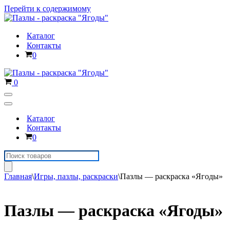
Перейти к содержимому
Каталог
Контакты
Корзина
0
Корзина
0
Меню
навигации
Меню
навигации
Каталог
Контакты
Корзина
0
Поиск
товаров
Главная
\
Игры, пазлы, раскраски
\
Пазлы — раскраска «Ягоды»
Пазлы — раскраска «Ягоды»