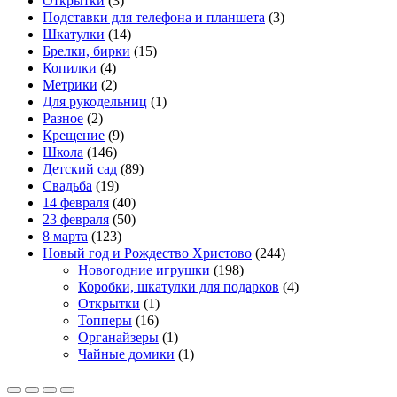
Открытки
(3)
Подставки для телефона и планшета
(3)
Шкатулки
(14)
Брелки, бирки
(15)
Копилки
(4)
Метрики
(2)
Для рукодельниц
(1)
Разное
(2)
Крещение
(9)
Школа
(146)
Детский сад
(89)
Свадьба
(19)
14 февраля
(40)
23 февраля
(50)
8 марта
(123)
Новый год и Рождество Христово
(244)
Новогодние игрушки
(198)
Коробки, шкатулки для подарков
(4)
Открытки
(1)
Топперы
(16)
Органайзеры
(1)
Чайные домики
(1)