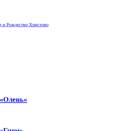
д и Рождество Христово
 «Олень»
 «Гном»