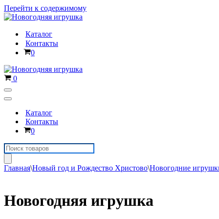
Перейти к содержимому
Каталог
Контакты
Корзина
0
Корзина
0
Меню
навигации
Меню
навигации
Каталог
Контакты
Корзина
0
Поиск
товаров
Главная
\
Новый год и Рождество Христово
\
Новогодние игрушк
Новогодняя игрушка