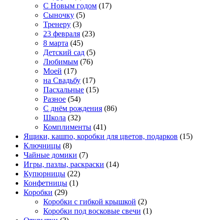
С Новым годом
(17)
Сыночку
(5)
Тренеру
(3)
23 февраля
(23)
8 марта
(45)
Детский сад
(5)
Любимым
(76)
Моей
(17)
на Свадьбу
(17)
Пасхальные
(15)
Разное
(54)
С днём рождения
(86)
Школа
(32)
Комплименты
(41)
Ящики, кашпо, коробки для цветов, подарков
(15)
Ключницы
(8)
Чайные домики
(7)
Игры, пазлы, раскраски
(14)
Купюрницы
(22)
Конфетницы
(1)
Коробки
(29)
Коробки с гибкой крышкой
(2)
Коробки под восковые свечи
(1)