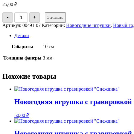
25,00
₽
Количество
-
+
Заказать
товара
Новогодняя
Артикул:
00491-07
Категории:
Новогодние игрушки
,
Новый го
игрушка
Детали
Габариты
10 см
Толщина фанеры
3 мм.
Похожие товары
Новогодняя игрушка с гравировкой
50,00
₽
Новогодняя игрушка с гравировкой