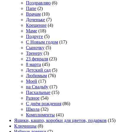
Поздравляю
(6)
Папе
(2)
Врачам
(10)
Доченьке
(7)
Крещение
(4)
Маме
(18)
Подруге
(5)
С Новым годом
(17)
Сыночку
(5)
Тренеру
(3)
23 февраля
(23)
8 марта
(45)
Детский сад
(5)
Любимым
(76)
Моей
(17)
на Свадьбу
(17)
Пасхальные
(15)
Разное
(54)
С днём рождения
(86)
Школа
(32)
Комплименты
(41)
Ящики, кашпо, коробки для цветов, подарков
(15)
Ключницы
(8)
Чайные домики
(7)