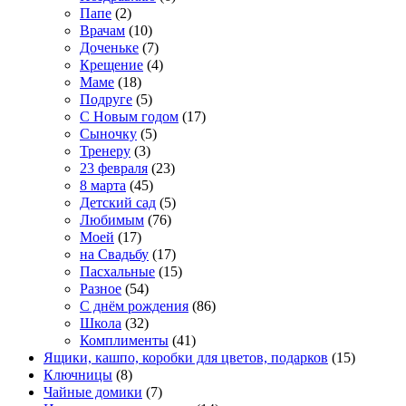
Папе
(2)
Врачам
(10)
Доченьке
(7)
Крещение
(4)
Маме
(18)
Подруге
(5)
С Новым годом
(17)
Сыночку
(5)
Тренеру
(3)
23 февраля
(23)
8 марта
(45)
Детский сад
(5)
Любимым
(76)
Моей
(17)
на Свадьбу
(17)
Пасхальные
(15)
Разное
(54)
С днём рождения
(86)
Школа
(32)
Комплименты
(41)
Ящики, кашпо, коробки для цветов, подарков
(15)
Ключницы
(8)
Чайные домики
(7)