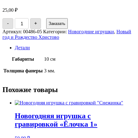
25,00
₽
Количество
-
+
Заказать
товара
Новогодняя
Артикул:
00486-05
Категории:
Новогодние игрушки
,
Новый
игрушка
год и Рождество Христово
Детали
Габариты
10 см
Толщина фанеры
3 мм.
Похожие товары
Новогодняя игрушка с
гравировкой «Ёлочка 1»