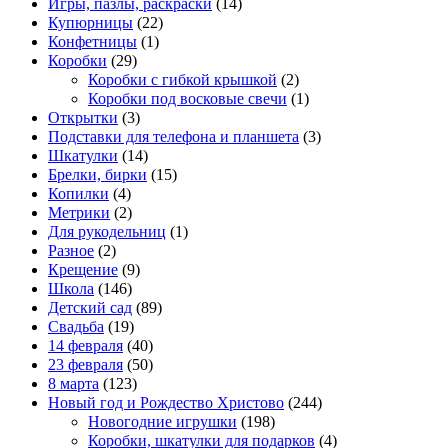
Игры, пазлы, раскраски
(14)
Купюрницы
(22)
Конфетницы
(1)
Коробки
(29)
Коробки с гибкой крышкой
(2)
Коробки под восковые свечи
(1)
Открытки
(3)
Подставки для телефона и планшета
(3)
Шкатулки
(14)
Брелки, бирки
(15)
Копилки
(4)
Метрики
(2)
Для рукодельниц
(1)
Разное
(2)
Крещение
(9)
Школа
(146)
Детский сад
(89)
Свадьба
(19)
14 февраля
(40)
23 февраля
(50)
8 марта
(123)
Новый год и Рождество Христово
(244)
Новогодние игрушки
(198)
Коробки, шкатулки для подарков
(4)