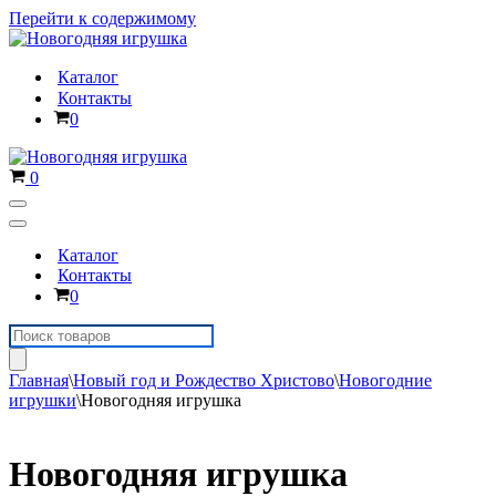
Перейти к содержимому
Каталог
Контакты
Корзина
0
Корзина
0
Меню
навигации
Меню
навигации
Каталог
Контакты
Корзина
0
Поиск
товаров
Главная
\
Новый год и Рождество Христово
\
Новогодние
игрушки
\
Новогодняя игрушка
Новогодняя игрушка