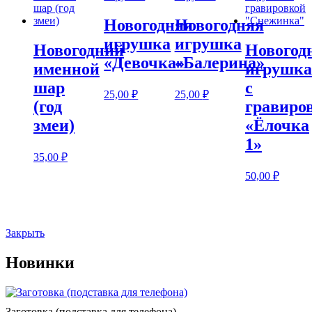
Новогодняя
Новогодняя
игрушка
игрушка
Новогодний
Новогод
«Девочка»
«Балерина»
именной
игрушка
шар
с
25,00
₽
25,00
₽
(год
гравиро
змеи)
«Ёлочка
1»
35,00
₽
50,00
₽
Закрыть
Новинки
Заготовка (подставка для телефона)