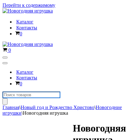
Перейти к содержимому
Каталог
Контакты
Корзина
0
Корзина
0
Меню
навигации
Меню
навигации
Каталог
Контакты
Корзина
0
Поиск
товаров
Главная
\
Новый год и Рождество Христово
\
Новогодние
игрушки
\
Новогодняя игрушка
Новогодняя
игрушка