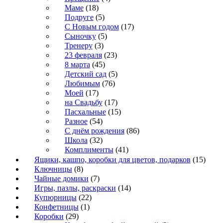
Маме
(18)
Подруге
(5)
С Новым годом
(17)
Сыночку
(5)
Тренеру
(3)
23 февраля
(23)
8 марта
(45)
Детский сад
(5)
Любимым
(76)
Моей
(17)
на Свадьбу
(17)
Пасхальные
(15)
Разное
(54)
С днём рождения
(86)
Школа
(32)
Комплименты
(41)
Ящики, кашпо, коробки для цветов, подарков
(15)
Ключницы
(8)
Чайные домики
(7)
Игры, пазлы, раскраски
(14)
Купюрницы
(22)
Конфетницы
(1)
Коробки
(29)