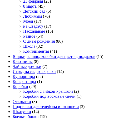
23 февраля
(23)
8 марта
(45)
Детский сад
(5)
Любимым
(76)
Моей
(17)
на Свадьбу
(17)
Пасхальные
(15)
Разное
(54)
С днём рождения
(86)
Школа
(32)
Комплименты
(41)
Ящики, кашпо, коробки для цветов, подарков
(15)
Ключницы
(8)
Чайные домики
(7)
Игры, пазлы, раскраски
(14)
Купюрницы
(22)
Конфетницы
(1)
Коробки
(29)
Коробки с гибкой крышкой
(2)
Коробки под восковые свечи
(1)
Открытки
(3)
Подставки для телефона и планшета
(3)
Шкатулки
(14)
Брелки, бирки
(15)