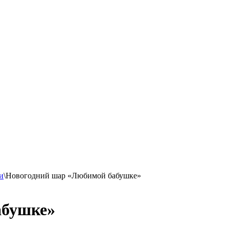
и
\
Новогодний шар «Любимой бабушке»
абушке»