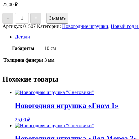
25,00
₽
Количество
-
+
Заказать
товара
Новогодний
Артикул:
01507
Категории:
Новогодние игрушки
,
Новый год и
шар
"Любимой
Детали
бабушке"
Габариты
10 см
Толщина фанеры
3 мм.
Похожие товары
Новогодняя игрушка «Гном 1»
25,00
₽
Новогодняя игрушка «Дед Мороз 2»