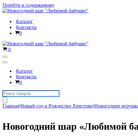
Перейти к содержимому
Каталог
Контакты
Корзина
0
Корзина
0
Меню
навигации
Меню
навигации
Каталог
Контакты
Корзина
0
Поиск
товаров
Главная
\
Новый год и Рождество Христово
\
Новогодние игрушк
Новогодний шар «Любимой б