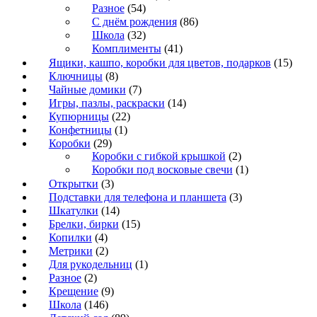
Разное
(54)
С днём рождения
(86)
Школа
(32)
Комплименты
(41)
Ящики, кашпо, коробки для цветов, подарков
(15)
Ключницы
(8)
Чайные домики
(7)
Игры, пазлы, раскраски
(14)
Купюрницы
(22)
Конфетницы
(1)
Коробки
(29)
Коробки с гибкой крышкой
(2)
Коробки под восковые свечи
(1)
Открытки
(3)
Подставки для телефона и планшета
(3)
Шкатулки
(14)
Брелки, бирки
(15)
Копилки
(4)
Метрики
(2)
Для рукодельниц
(1)
Разное
(2)
Крещение
(9)
Школа
(146)