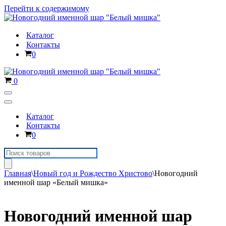
Перейти к содержимому
Каталог
Контакты
Корзина
0
Корзина
0
Меню
навигации
Меню
навигации
Каталог
Контакты
Корзина
0
Поиск
товаров
Главная
\
Новый год и Рождество Христово
\
Новогодний
именной шар «Белый мишка»
Новогодний именной шар