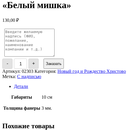
«Белый мишка»
130,00
₽
Количество
-
+
Заказать
товара
Новогодний
Артикул:
02303
Категория:
Новый год и Рождество Христово
именной
Метка:
С надписью
шар
"Белый
Детали
мишка"
Габариты
10 см
Толщина фанеры
3 мм.
Похожие товары