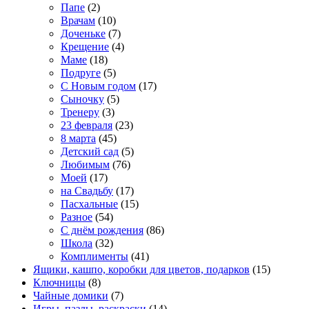
Папе
(2)
Врачам
(10)
Доченьке
(7)
Крещение
(4)
Маме
(18)
Подруге
(5)
С Новым годом
(17)
Сыночку
(5)
Тренеру
(3)
23 февраля
(23)
8 марта
(45)
Детский сад
(5)
Любимым
(76)
Моей
(17)
на Свадьбу
(17)
Пасхальные
(15)
Разное
(54)
С днём рождения
(86)
Школа
(32)
Комплименты
(41)
Ящики, кашпо, коробки для цветов, подарков
(15)
Ключницы
(8)
Чайные домики
(7)
Игры, пазлы, раскраски
(14)