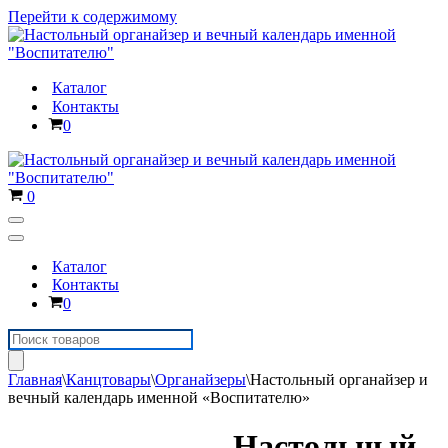
Перейти к содержимому
Каталог
Контакты
Корзина
0
Корзина
0
Меню
навигации
Меню
навигации
Каталог
Контакты
Корзина
0
Поиск
товаров
Главная
\
Канцтовары
\
Органайзеры
\
Настольный органайзер и
вечный календарь именной «Воспитателю»
Настольный