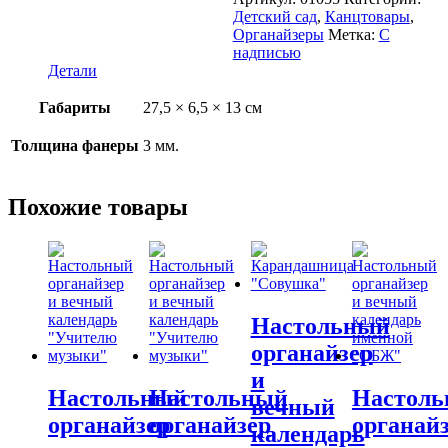
вечный
Детский сад
,
Канцтовары
,
календарь
Органайзеры
Метка:
С
именной
надписью
"Воспитателю"
Детали
Габариты
27,5 × 6,5 × 13 см
Толщина фанеры
3 мм.
Похожие товары
Настольный
органайзер
и
Настольный
Настольный
Настол
вечный
органайзер
органайзер
органай
календарь