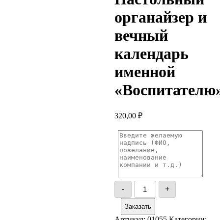
органайзер и
вечный
календарь
именной
«Воспитателю
320,00
₽
Количество
-
+
товара
Настольный
Заказать
органайзер
и
Артикул:
01055
Категории: