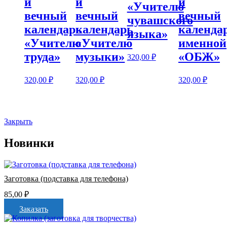
и
и
и
«Учителю
вечный
вечный
вечный
чувашского
календарь
календарь
календа
языка»
«Учителю
«Учителю
именной
труда»
музыки»
«ОБЖ»
320,00
₽
320,00
₽
320,00
₽
320,00
₽
Закрыть
Новинки
Заготовка (подставка для телефона)
85,00
₽
Заказать