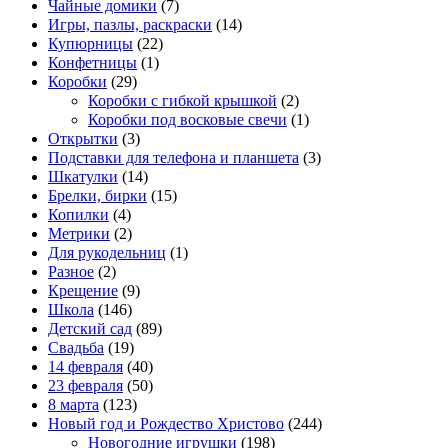
Чайные домики
(7)
Игры, пазлы, раскраски
(14)
Купюрницы
(22)
Конфетницы
(1)
Коробки
(29)
Коробки с гибкой крышкой
(2)
Коробки под восковые свечи
(1)
Открытки
(3)
Подставки для телефона и планшета
(3)
Шкатулки
(14)
Брелки, бирки
(15)
Копилки
(4)
Метрики
(2)
Для рукодельниц
(1)
Разное
(2)
Крещение
(9)
Школа
(146)
Детский сад
(89)
Свадьба
(19)
14 февраля
(40)
23 февраля
(50)
8 марта
(123)
Новый год и Рождество Христово
(244)
Новогодние игрушки
(198)