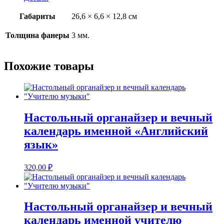
календарь
именной
Габариты
26,6 × 6,6 × 12,8 см
"Спасибо
за
мудрость,
Толщина фанеры
3 мм.
терпение
и
доброту!"
Похожие товары
Настольный органайзер и вечный
календарь именной «Английский
язык»
320,00
₽
Настольный органайзер и вечный
календарь именной учителю