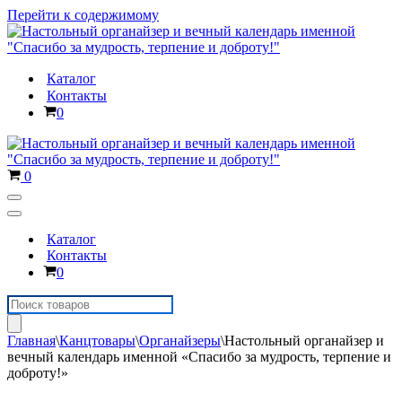
Перейти к содержимому
Каталог
Контакты
Корзина
0
Корзина
0
Меню
навигации
Меню
навигации
Каталог
Контакты
Корзина
0
Поиск
товаров
Главная
\
Канцтовары
\
Органайзеры
\
Настольный органайзер и
вечный календарь именной «Спасибо за мудрость, терпение и
доброту!»