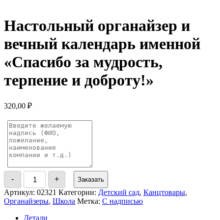
Настольный органайзер и
вечный календарь именной
«Спасибо за мудрость,
терпение и доброту!»
320,00
₽
Количество
-
+
Заказать
товара
Настольный
Артикул:
02321
Категории:
Детский сад
,
Канцтовары
,
органайзер
Органайзеры
,
Школа
Метка:
С надписью
и
вечный
Детали