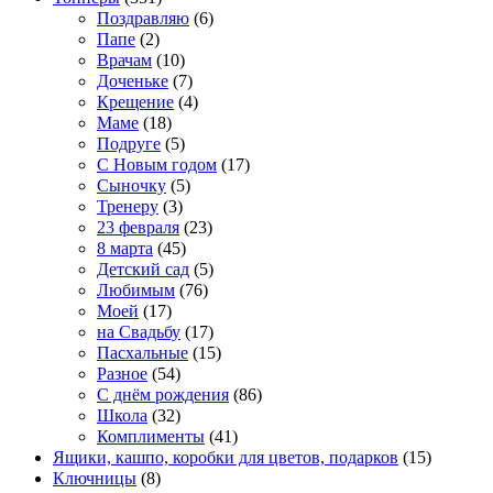
Поздравляю
(6)
Папе
(2)
Врачам
(10)
Доченьке
(7)
Крещение
(4)
Маме
(18)
Подруге
(5)
С Новым годом
(17)
Сыночку
(5)
Тренеру
(3)
23 февраля
(23)
8 марта
(45)
Детский сад
(5)
Любимым
(76)
Моей
(17)
на Свадьбу
(17)
Пасхальные
(15)
Разное
(54)
С днём рождения
(86)
Школа
(32)
Комплименты
(41)
Ящики, кашпо, коробки для цветов, подарков
(15)
Ключницы
(8)