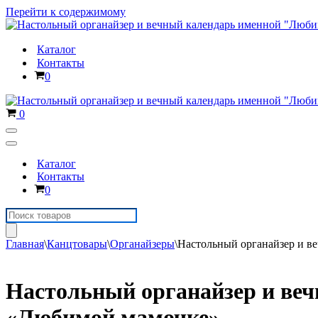
Перейти к содержимому
Каталог
Контакты
Корзина
0
Корзина
0
Меню
навигации
Меню
навигации
Каталог
Контакты
Корзина
0
Поиск
товаров
Главная
\
Канцтовары
\
Органайзеры
\
Настольный органайзер и в
Настольный органайзер и ве
«Любимой мамочке»