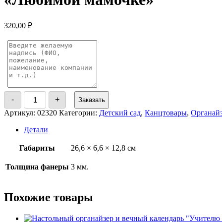
320,00
₽
Количество
-
+
Заказать
товара
Настольный
Артикул:
02320
Категории:
Детский сад
,
Канцтовары
,
Органай
органайзер
и
Детали
вечный
календарь
Габариты
26,6 × 6,6 × 12,8 см
именной
"Любимой
мамочке"
Толщина фанеры
3 мм.
Похожие товары