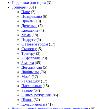
Подложки для торта
(3)
Топперы
(351)
Папе
(2)
Поздравляю
(6)
Врачам
(10)
Доченьке
(7)
Крещение
(4)
Маме
(18)
Подруге
(5)
С Новым годом
(17)
Сыночку
(5)
Тренеру
(3)
23 февраля
(23)
8 марта
(45)
Детский сад
(5)
Любимым
(76)
Моей
(17)
на Свадьбу
(17)
Пасхальные
(15)
Разное
(54)
С днём рождения
(86)
Школа
(32)
Комплименты
(41)
Ящики, кашпо, коробки для цветов, подарков
(15)