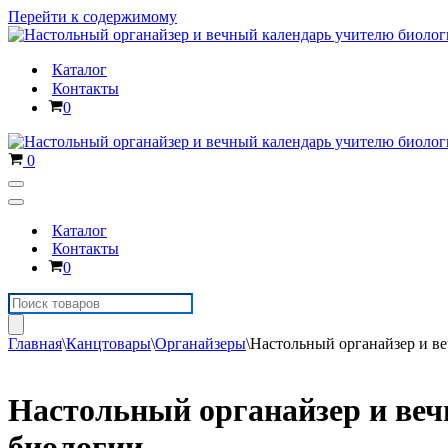
Перейти к содержимому
Каталог
Контакты
Корзина
0
Корзина
0
Меню
навигации
Меню
навигации
Каталог
Контакты
Корзина
0
Поиск
товаров
Главная
\
Канцтовары
\
Органайзеры
\
Настольный органайзер и в
Настольный органайзер и ве
биологии