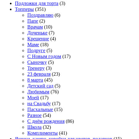
Подложки для торта
(3)
Топперы
(351)
Поздравляю
(6)
Папе
(2)
Врачам
(10)
Доченьке
(7)
Крещение
(4)
Маме
(18)
Подруге
(5)
С Новым годом
(17)
Сыночку
(5)
Тренеру
(3)
23 февраля
(23)
8 марта
(45)
Детский сад
(5)
Любимым
(76)
Моей
(17)
на Свадьбу
(17)
Пасхальные
(15)
Разное
(54)
С днём рождения
(86)
Школа
(32)
Комплименты
(41)
Ящики, кашпо, коробки для цветов, подарков
(15)