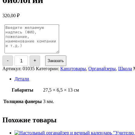
320,00
₽
Количество
-
+
Заказать
товара
Настольный
Артикул:
01035
Категории:
Канцтовары
,
Органайзеры
,
Школа
органайзер
и
Детали
вечный
календарь
Габариты
27,5 × 6,5 × 13 см
учителю
биологии
Толщина фанеры
3 мм.
Похожие товары