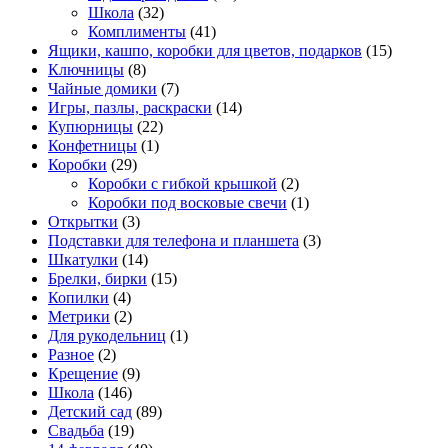
Школа
(32)
Комплименты
(41)
Ящики, кашпо, коробки для цветов, подарков
(15)
Ключницы
(8)
Чайные домики
(7)
Игры, пазлы, раскраски
(14)
Купюрницы
(22)
Конфетницы
(1)
Коробки
(29)
Коробки с гибкой крышкой
(2)
Коробки под восковые свечи
(1)
Открытки
(3)
Подставки для телефона и планшета
(3)
Шкатулки
(14)
Брелки, бирки
(15)
Копилки
(4)
Метрики
(2)
Для рукодельниц
(1)
Разное
(2)
Крещение
(9)
Школа
(146)
Детский сад
(89)
Свадьба
(19)