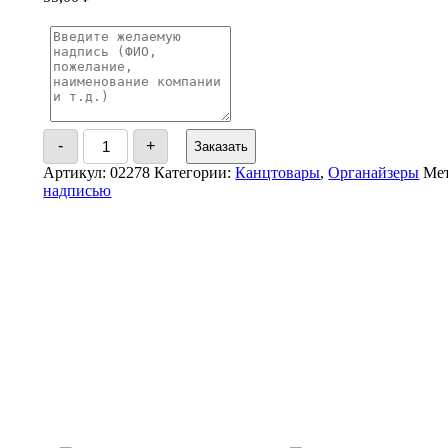
Количество
-
+
Заказать
товара
Карандашница
Артикул:
02278
Категории:
Канцтовары
,
Органайзеры
Ме
надписью