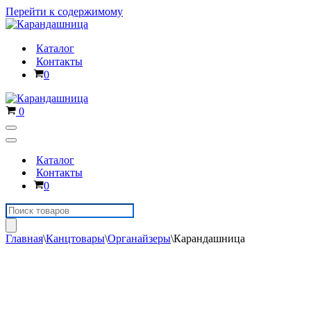
Перейти к содержимому
Каталог
Контакты
Корзина
0
Корзина
0
Меню
навигации
Меню
навигации
Каталог
Контакты
Корзина
0
Поиск
товаров
Главная
\
Канцтовары
\
Органайзеры
\
Карандашница