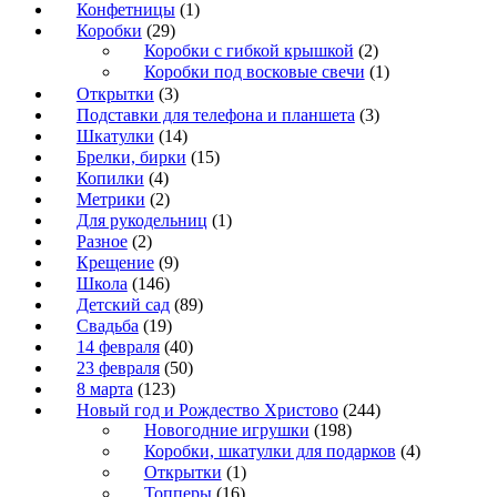
Конфетницы
(1)
Коробки
(29)
Коробки с гибкой крышкой
(2)
Коробки под восковые свечи
(1)
Открытки
(3)
Подставки для телефона и планшета
(3)
Шкатулки
(14)
Брелки, бирки
(15)
Копилки
(4)
Метрики
(2)
Для рукодельниц
(1)
Разное
(2)
Крещение
(9)
Школа
(146)
Детский сад
(89)
Свадьба
(19)
14 февраля
(40)
23 февраля
(50)
8 марта
(123)
Новый год и Рождество Христово
(244)
Новогодние игрушки
(198)
Коробки, шкатулки для подарков
(4)
Открытки
(1)
Топперы
(16)