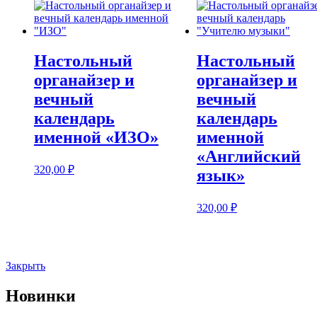
Настольный
Настольный
органайзер и
органайзер и
вечный
вечный
календарь
календарь
именной «ИЗО»
именной
«Английский
320,00
₽
язык»
320,00
₽
Закрыть
Новинки