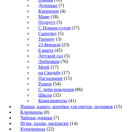
Доченьке
(7)
Крещение
(4)
Маме
(18)
Подруге
(5)
С Новым годом
(17)
Сыночку
(5)
Тренеру
(3)
23 февраля
(23)
8 марта
(45)
Детский сад
(5)
Любимым
(76)
Моей
(17)
на Свадьбу
(17)
Пасхальные
(15)
Разное
(54)
С днём рождения
(86)
Школа
(32)
Комплименты
(41)
Ящики, кашпо, коробки для цветов, подарков
(15)
Ключницы
(8)
Чайные домики
(7)
Игры, пазлы, раскраски
(14)
Купюрницы
(22)