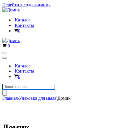
Перейти к содержимому
Каталог
Контакты
Корзина
0
Корзина
0
Меню
навигации
Меню
навигации
Каталог
Контакты
Корзина
0
Поиск
товаров
Главная
\
Упаковка для мыла
\
Домик
Домик