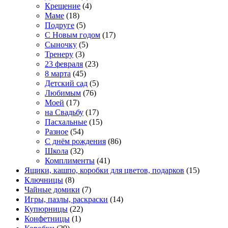
Крещение
(4)
Маме
(18)
Подруге
(5)
С Новым годом
(17)
Сыночку
(5)
Тренеру
(3)
23 февраля
(23)
8 марта
(45)
Детский сад
(5)
Любимым
(76)
Моей
(17)
на Свадьбу
(17)
Пасхальные
(15)
Разное
(54)
С днём рождения
(86)
Школа
(32)
Комплименты
(41)
Ящики, кашпо, коробки для цветов, подарков
(15)
Ключницы
(8)
Чайные домики
(7)
Игры, пазлы, раскраски
(14)
Купюрницы
(22)
Конфетницы
(1)