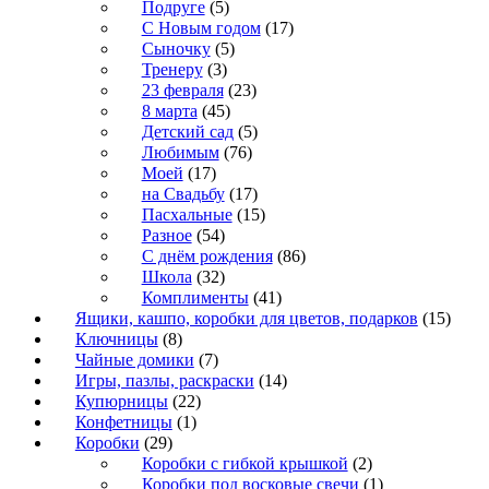
Подруге
(5)
С Новым годом
(17)
Сыночку
(5)
Тренеру
(3)
23 февраля
(23)
8 марта
(45)
Детский сад
(5)
Любимым
(76)
Моей
(17)
на Свадьбу
(17)
Пасхальные
(15)
Разное
(54)
С днём рождения
(86)
Школа
(32)
Комплименты
(41)
Ящики, кашпо, коробки для цветов, подарков
(15)
Ключницы
(8)
Чайные домики
(7)
Игры, пазлы, раскраски
(14)
Купюрницы
(22)
Конфетницы
(1)
Коробки
(29)
Коробки с гибкой крышкой
(2)
Коробки под восковые свечи
(1)