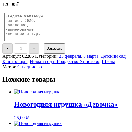
120,00
₽
Количество
-
+
Заказать
товара
Бамбуковая
Артикул:
02285
Категорий:
23 февраля
,
8 марта
,
Детский сад
,
ручка
Канцтовары
,
Новый год и Рождество Христово
,
Школа
Метка:
С надписью
Похожие товары
Новогодняя игрушка «Девочка»
25,00
₽