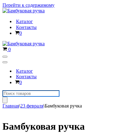
Перейти к содержимому
Каталог
Контакты
Корзина
0
Корзина
0
Меню
навигации
Меню
навигации
Каталог
Контакты
Корзина
0
Поиск
товаров
Главная
\
23 февраля
\
Бамбуковая ручка
Бамбуковая ручка