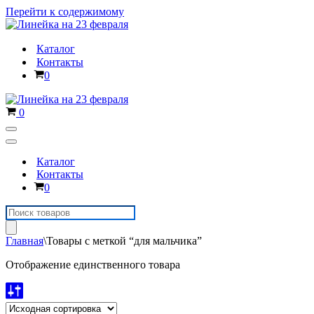
Перейти к содержимому
Каталог
Контакты
Корзина
0
Корзина
0
Меню
навигации
Меню
навигации
Каталог
Контакты
Корзина
0
Поиск
товаров
Главная
\
Товары с меткой “для мальчика”
Отображение единственного товара