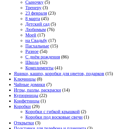
Сыночку
(5)
Тренеру
(3)
23 февраля
(23)
8 марта
(45)
Детский сад
(5)
Любимым
(76)
Моей
(17)
на Свадьбу
(17)
Пасхальные
(15)
Разное
(54)
С днём рождения
(86)
Школа
(32)
Комплименты
(41)
Ящики, кашпо, коробки для цветов, подарков
(15)
Ключницы
(8)
Чайные домики
(7)
Игры, пазлы, раскраски
(14)
Купюрницы
(22)
Конфетницы
(1)
Коробки
(29)
Коробки с гибкой крышкой
(2)
Коробки под восковые свечи
(1)
Открытки
(3)
Подставки для телефона и планшета
(3)