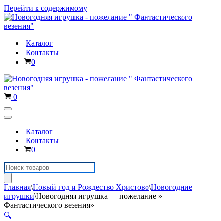
Перейти к содержимому
Каталог
Контакты
Корзина
0
Корзина
0
Меню
навигации
Меню
навигации
Каталог
Контакты
Корзина
0
Поиск
товаров
Главная
\
Новый год и Рождество Христово
\
Новогодние
игрушки
\
Новогодняя игрушка — пожелание »
Фантастического везения»
🔍