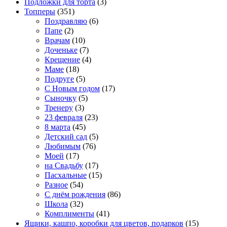
Подложки для торта
(3)
Топперы
(351)
Поздравляю
(6)
Папе
(2)
Врачам
(10)
Доченьке
(7)
Крещение
(4)
Маме
(18)
Подруге
(5)
С Новым годом
(17)
Сыночку
(5)
Тренеру
(3)
23 февраля
(23)
8 марта
(45)
Детский сад
(5)
Любимым
(76)
Моей
(17)
на Свадьбу
(17)
Пасхальные
(15)
Разное
(54)
С днём рождения
(86)
Школа
(32)
Комплименты
(41)
Ящики, кашпо, коробки для цветов, подарков
(15)