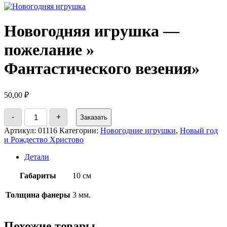
Новогодняя игрушка —
пожелание »
Фантастического везения»
50,00
₽
Количество
-
+
Заказать
товара
Новогодняя
Артикул:
01116
Категории:
Новогодние игрушки
,
Новый год
игрушка
и Рождество Христово
-
пожелание
Детали
"
Фантастического
Габариты
10 см
везения"
Толщина фанеры
3 мм.
Похожие товары